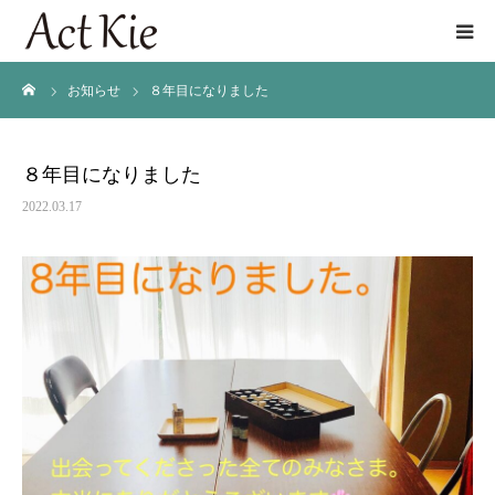
ーム
お知らせ
８年目になりました
講座/AromaSchool
アロマ空間プロデュース
８年目になりました
2022.03.17
商品開発
プロフィール
店舗情報
お問い合わせ
オンラインショップ