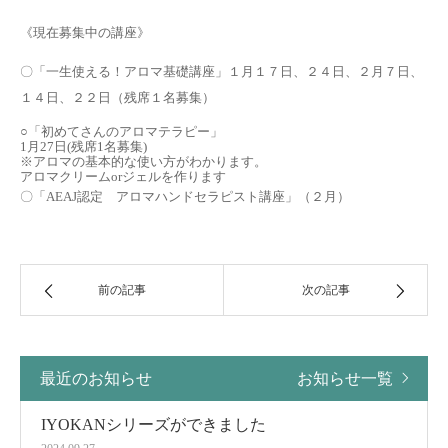
《現在募集中の講座》
〇「一生使える！アロマ基礎講座」１月１７日、２４日、２月７日、
１４日、２２日（残席１名募集）
○「初めてさんのアロマテラピー」
1月27日(残席1名募集)
※アロマの基本的な使い方がわかります。
アロマクリームorジェルを作ります
〇「AEAJ認定 アロマハンドセラピスト講座」（２月）
前の記事
次の記事
最近のお知らせ
お知らせ一覧
IYOKANシリーズができました