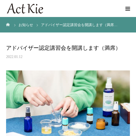
ーム
お知らせ
アドバイザー認定講習会を開講します（満席…
講座/AromaSchool
アロマ空間プロデュース
アドバイザー認定講習会を開講します（満席）
2022.01.12
商品開発
プロフィール
店舗情報
お問い合わせ
オンラインショップ